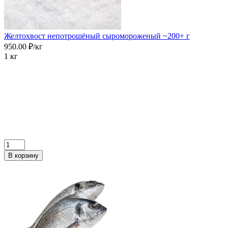
Желтохвост непотрошёный сыромороженый ~200+ г
950.00 ₽/кг
1 кг
В корзину