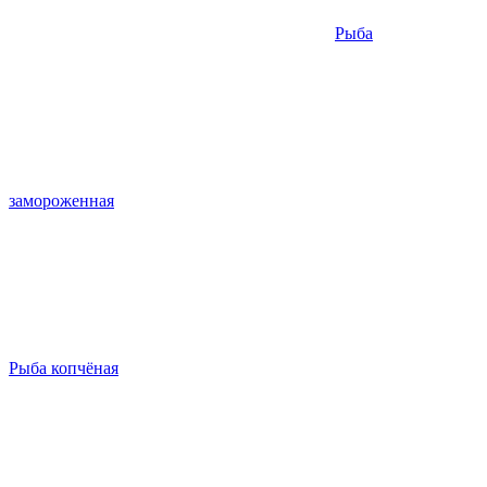
Рыба
замороженная
Рыба копчёная