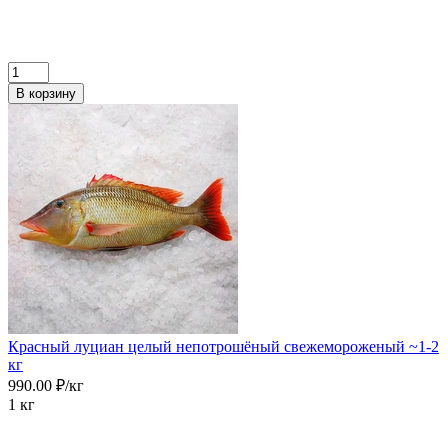
В корзину
Красный луциан целый непотрошёный свежемороженый ~1-2
кг
990.00 ₽/кг
1 кг