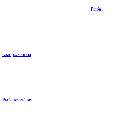
Рыба
замороженная
Рыба копчёная