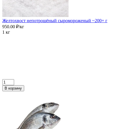
Желтохвост непотрошёный сыромороженый ~200+ г
950.00 ₽/кг
1 кг
В корзину