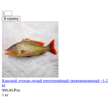
В корзину
Красный луциан целый непотрошёный свежемороженый ~1-2
кг
990.00 ₽/кг
1 кг