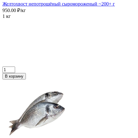
Желтохвост непотрошёный сыромороженый ~200+ г
950.00 ₽/кг
1 кг
В корзину