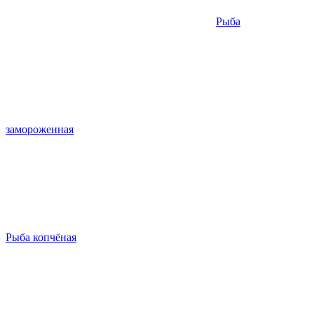
Рыба
замороженная
Рыба копчёная