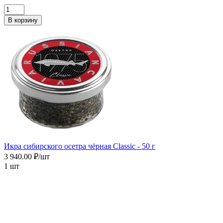
В корзину
Икра сибирского осетра чёрная Сlassic - 50 г
3 940.00 ₽/шт
1 шт