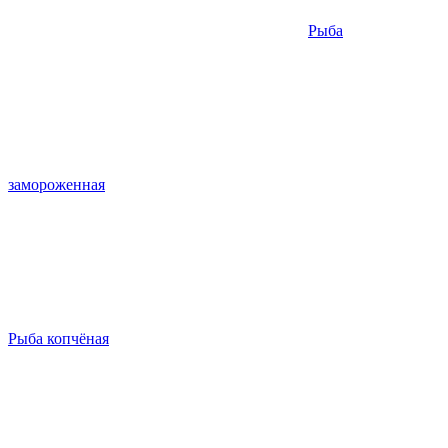
Рыба
замороженная
Рыба копчёная