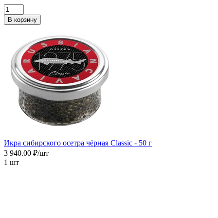
В корзину
Икра сибирского осетра чёрная Сlassic - 50 г
3 940.00 ₽/шт
1 шт