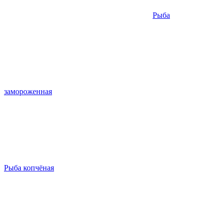
Рыба
замороженная
Рыба копчёная