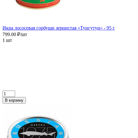
Икра лососевая горбуши зернистая «Тунгутун» - 95 г
799.00 ₽/шт
1 шт
В корзину