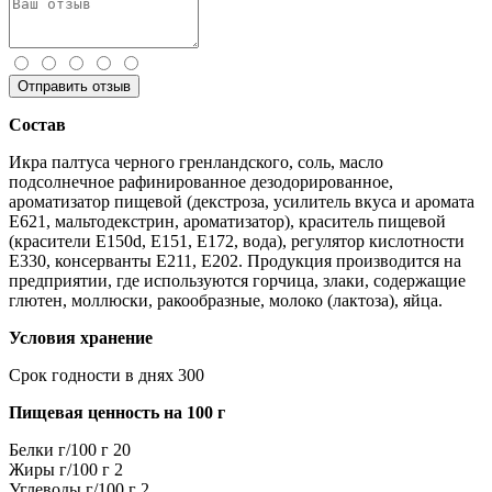
Отправить отзыв
Состав
Икра палтуса черного гренландского, соль, масло
подсолнечное рафинированное дезодорированное,
ароматизатор пищевой (декстроза, усилитель вкуса и аромата
Е621, мальтодекстрин, ароматизатор), краситель пищевой
(красители Е150d, Е151, Е172, вода), регулятор кислотности
Е330, консерванты Е211, Е202. Продукция производится на
предприятии, где используются горчица, злаки, содержащие
глютен, моллюски, ракообразные, молоко (лактоза), яйца.
Условия хранение
Срок годности в днях
300
Пищевая ценность на 100 г
Белки г/100 г
20
Жиры г/100 г
2
Углеводы г/100 г
2