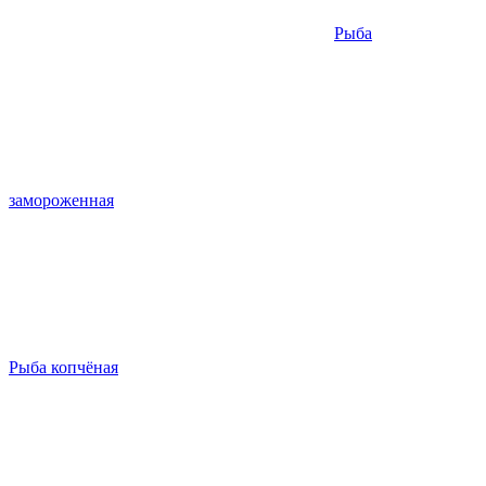
Рыба
замороженная
Рыба копчёная