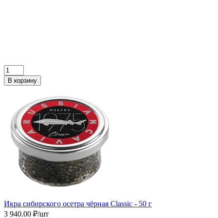
В корзину
Икра сибирского осетра чёрная Сlassic - 50 г
3 940.00 ₽/шт