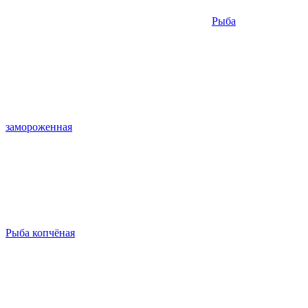
Рыба
замороженная
Рыба копчёная