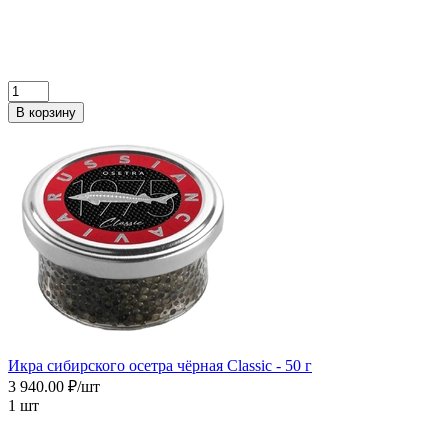
В корзину
Икра сибирского осетра чёрная Сlassic - 50 г
3 940.00 ₽/шт
1 шт