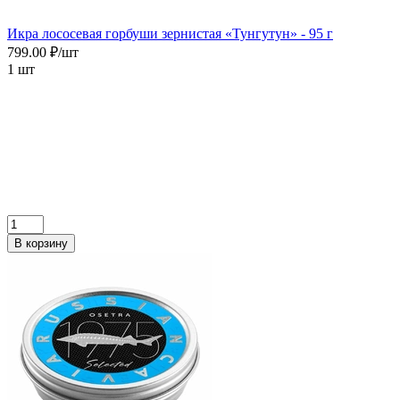
Икра лососевая горбуши зернистая «Тунгутун» - 95 г
799.00 ₽/шт
1 шт
В корзину