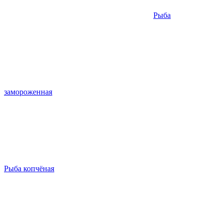
Рыба
замороженная
Рыба копчёная