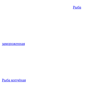
Рыба
замороженная
Рыба копчёная