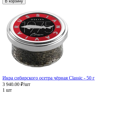
В корзину
Икра сибирского осетра чёрная Сlassic - 50 г
3 940.00 ₽/шт
1 шт