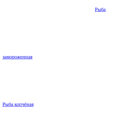
Рыба
замороженная
Рыба копчёная