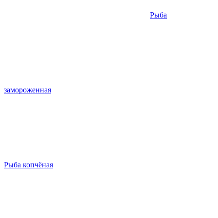
Рыба
замороженная
Рыба копчёная