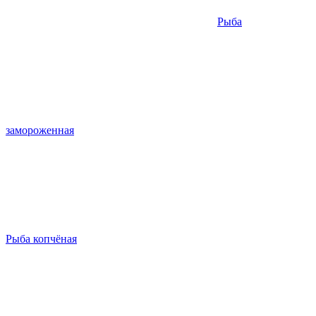
Рыба
замороженная
Рыба копчёная